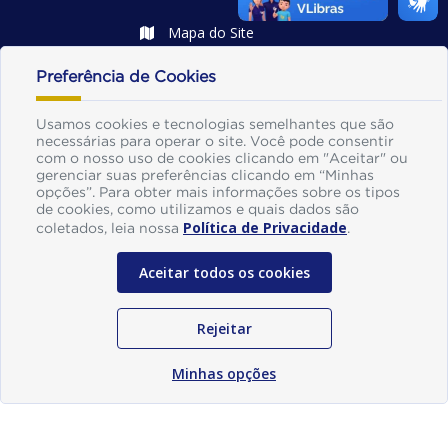
Mapa do Site
Perguntas frequentes
Preferência de Cookies
Glossário
Ouvidoria
Usamos cookies e tecnologias semelhantes que são
necessárias para operar o site. Você pode consentir
Manual de Navegação
com o nosso uso de cookies clicando em "Aceitar" ou
gerenciar suas preferências clicando em “Minhas
Política de Privacidade
opções”. Para obter mais informações sobre os tipos
de cookies, como utilizamos e quais dados são
Política de Privacidade
coletados, leia nossa
.
Agência do Empreendedor | AGE -
Desenvolvido por
©
SOGO Tecnologia
Aceitar todos os cookies
Rejeitar
Minhas opções