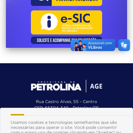
Rua Castro Alves, 55 - Centro
CEP: 56304-340 - Petrolina/PE
Telefone: (87) 3861-8270
E-mail: agepetrolina.gov@gmail.com
Usamos cookies e tecnologias semelhantes que são
Exp.: De segunda à sexta, das 8h às 12h
necessárias para operar o site. Você pode consentir
com o nosso uso de cookies clicando em "Aceitar" ou