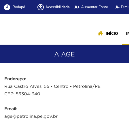
Acessibilidade
Aumentar Fonte
Dimi
4
Rodapé
GE
INÍCIO
I
A AGE
e
Endereço:
Rua Castro Alves, 55 - Centro - Petrolina/PE
etrolina
CEP: 56304-340
Email:
age@petrolina.pe.gov.br