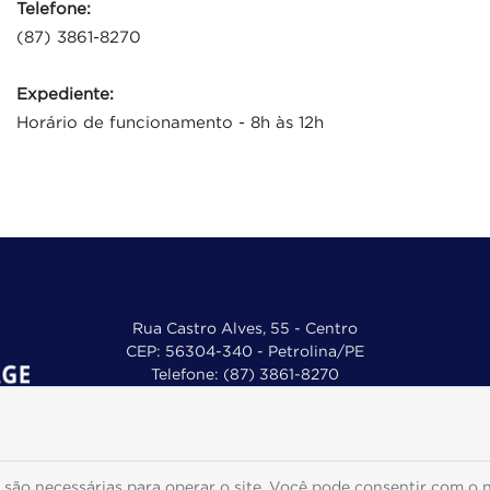
Telefone:
(87) 3861-8270
E
Expediente:
Horário de funcionamento - 8h às 12h
Rua Castro Alves, 55 - Centro
CEP: 56304-340 - Petrolina/PE
Telefone: (87) 3861-8270
E-mail: agepetrolina.gov@gmail.com
Exp.: De segunda à sexta, das 8h às 12h
são necessárias para operar o site. Você pode consentir com o 