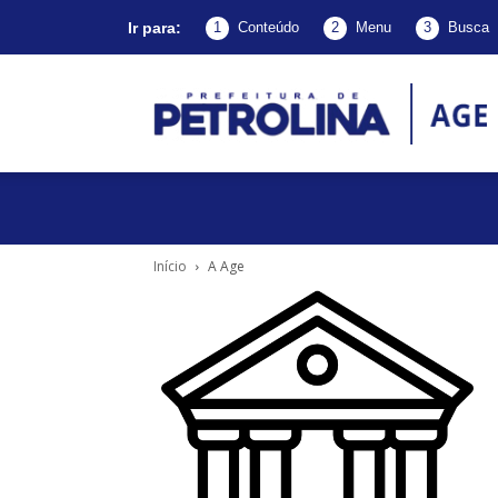
Ir para:
1
Conteúdo
2
Menu
3
Busca
A
d
Início
A Age
P
–