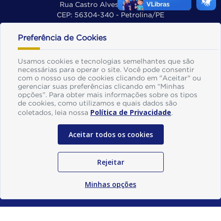
Rua Castro Alves, 55 - Centro
CEP: 56304-340 - Petrolina/PE
Telefone: (87) 3861-8270
E-mail: agepetrolina.gov@gmail.com
Preferência de Cookies
Exp.: De segunda à sexta, das 8h às 12h
Usamos cookies e tecnologias semelhantes que são
Mapa do Site
necessárias para operar o site. Você pode consentir
com o nosso uso de cookies clicando em "Aceitar" ou
Perguntas frequentes
gerenciar suas preferências clicando em “Minhas
opções”. Para obter mais informações sobre os tipos
Glossário
de cookies, como utilizamos e quais dados são
Política de Privacidade
Ouvidoria
coletados, leia nossa
.
Manual de Navegação
Aceitar todos os cookies
Política de Privacidade
Rejeitar
Agência do Empreendedor | AGE -
Desenvolvido por
©
SOGO Tecnologia
Minhas opções