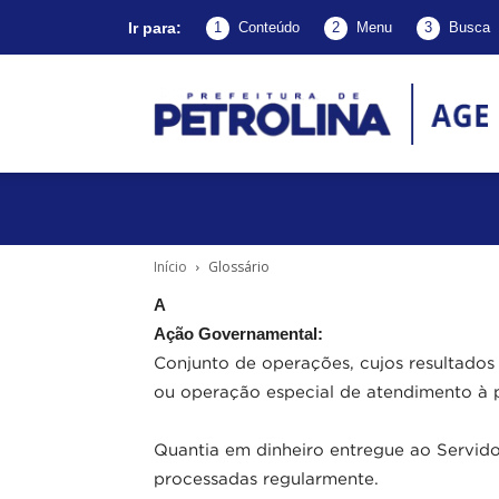
Ir para:
1
Conteúdo
2
Menu
3
Busca
A
d
Início
Glossário
A
Ação Governamental:
P
Conjunto de operações, cujos resultados
ou operação especial de atendimento à
Quantia em dinheiro entregue ao Servido
–
processadas regularmente.