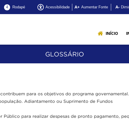
Acessibilidade
Aumentar Fonte
Dimi
4
Rodapé
GE
INÍCIO
I
GLOSSÁRIO
e
etrolina
 contribuem para os objetivos do programa governamental.
 população. Adiantamento ou Suprimento de Fundos
r Público para realizar despesas de pronto pagamento, pe