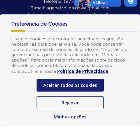
Telefone: (87) 3861-8270
E-mail: agepetrolina.gov@gmail.com
Exp.: De segunda à sexta, das 8h às 12h
Preferência de Cookies
Mapa do Site
Perguntas frequentes
Usamos cookies e tecnologias semelhantes que são
necessárias para operar o site. Você pode consentir
Glossário
com o nosso uso de cookies clicando em "Aceitar" ou
gerenciar suas preferências clicando em “Minhas
Ouvidoria
opções”. Para obter mais informações sobre os tipos
de cookies, como utilizamos e quais dados são
Manual de Navegação
Política de Privacidade
coletados, leia nossa
.
Política de Privacidade
Aceitar todos os cookies
Agência do Empreendedor | AGE -
Desenvolvido por
©
SOGO Tecnologia
Rejeitar
Minhas opções